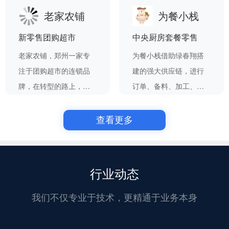
老家农铺
为餐小栈
持【私域直播团购】+
作，借助先进的新零售
磐康年华
井芝寿
【连锁门店管理】+【供
管理系统，实现了企业
新零售团购超市
中央厨房套餐零售
应链管理】全套产品
信息化管理的提升和业
老家农铺，郑州一家专
为餐小栈借助绿春翔搭
线，助力磐康快速发
务流程的标准化，为其
注于团购超市的连锁品
建的强大供应链，进行
展，成为中国营养健康
在激烈的市场竞争中提
牌，在转型的路上，选
订单、备料、加工、配
行业的一枝新秀；
供了强大的支持。
择我司的新零售SAAS连
送的高效处理，基于多
锁专业版解决方案为其
供应商模式和收银系统
查看更多
提供助力，实现业绩快
线上线下打通，前置仓
老家农铺
为餐小栈
速增长。
即线下门店，开创社区
生鲜新模式。
行业动态
我们不仅专业于技术，更精通于业务本身