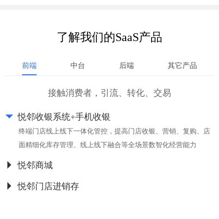
了解我们的SaaS产品
前端
中台
后端
其它产品
接触消费者，引流、转化、交易
悦邻收银系统+手机收银
,
终端门店线上线下一体化管控，提高门店收银、营销、复购、店
面精细化库存管理、线上线下融合等全场景数智化经营能力
悦邻商城
打造数智化零售移动社交商城，快速上线多终端小程序，深度运营门店顾客，提升闭店收益，利用社交电商营销功能在13亿微信流量池开展裂变营销模式
悦邻门店进销存
所有门店可以预售，总部统一采购后配送，各个门店有自己独立库存，支持门店之间调货和向总部统一订货以及总部主动补货，全部环节进销存明细一目了然