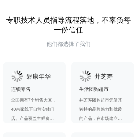
专职技术人员指导流程落地，不辜负每
一份信任
他们都选择了我们
磐康年华
井芝寿
连锁零售
生活团购超市
全国拥有7个销售大区，
井芝寿团购超市凭借其
40余家线下自营实体门
独特的品牌魅力和优质
店。产品覆盖生鲜食
的产品，在市场建立了
品、营养品、健康养生
较强的竞争力和品牌影
品等领域，悦邻技术支
响力。通过与悦邻的合